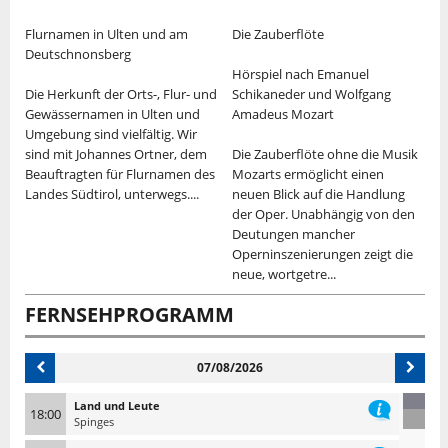
Flurnamen in Ulten und am
Die Zauberflöte
R
Deutschnonsberg
Hörspiel nach Emanuel
S
Die Herkunft der Orts-, Flur- und
Schikaneder und Wolfgang
A
Gewässernamen in Ulten und
Amadeus Mozart
S
r
Umgebung sind vielfältig. Wir
R
sind mit Johannes Ortner, dem
Die Zauberflöte ohne die Musik
b
le
Beauftragten für Flurnamen des
Mozarts ermöglicht einen
V
Landes Südtirol, unterwegs....
neuen Blick auf die Handlung
N
der Oper. Unabhängig von den
G
Deutungen mancher
W
Operninszenierungen zeigt die
D
neue, wortgetre...
FERNSEHPROGRAMM
07/08/2026
Land und Leute
18:00
Spinges