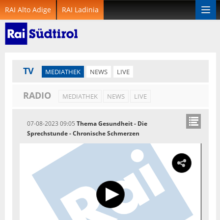
RAI Alto Adige
RAI Ladinia
Togg
navi
TV
MEDIATHEK
NEWS
LIVE
RADIO
MEDIATHEK
NEWS
LIVE
07-08-2023 09:05
Thema Gesundheit - Die
Sprechstunde - Chronische Schmerzen