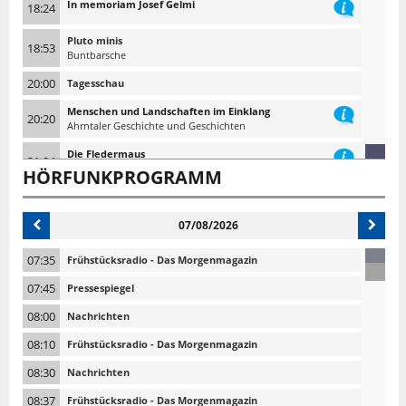
In memoriam Josef Gelmi
18:24
Pluto minis
18:53
Buntbarsche
20:00
Tagesschau
Menschen und Landschaften im Einklang
20:20
Ahrntaler Geschichte und Geschichten
Die Fledermaus
21:04
Auf den Spuren eines faszinierenden Säugetiers
HÖRFUNKPROGRAMM
Auf weißroten Spuren in Frankreich
21:48
Andreas Kofler
07/08/2026
22:10
Tagesschau 10 nach 10
07:35
Frühstücksradio - Das Morgenmagazin
07:45
Pressespiegel
08:00
Nachrichten
08:10
Frühstücksradio - Das Morgenmagazin
08:30
Nachrichten
08:37
Frühstücksradio - Das Morgenmagazin