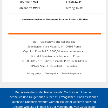
Bruneck
17/31
Brixen
22/34
15:05
Der Nachmittag auf Rai Südtirol
Schlanders
19/31
Sterzing
19/29
16:00
Nachrichten
16:05
Der Nachmittag auf Rai Südtirol
Landeswetterdienst Autonome Provinz Bozen - Südtirol
17:00
Nachrichten
17:05
Der Nachmittag auf Rai Südtirol
18:00
Nachrichten
Rai - Radiotelevisione Italiana Spa
Sede legale: Viale Mazzini, 14 - 00195 Roma
Blasmusik
18:05
Mit Dieter Scoz
Cap. Soc. Euro 242.518.100,00 interamente versato
Ufficio del Registro delle Imprese di Roma
19:30
Nachrichten und Sport
© RAI 2015 - tutti i diritti riservati. P.Iva 06382641006
Boots & Guitars
RAI Alto Adige
|
RAI Südtirol
|
RAI Ladinia
19:40
Die Countryshow mit Chris Kaufmann
Privacy policy
|
Cookie policy
|
Società trasparente
Nachtlichter
21:00
Der Rai Südtirol Sound
21:59
Ansage Sendeschluss
Der Internetdienst der Rai verwendet Cookies, um Ihnen ein
schnelles und zielgenaues Surfen zu ermöglichen. Cookies können
auch von Dritten verwendet werden. Bei einer weiteren Nutzung
unserer Website stimmen Sie der Verwendung von Cookies auf